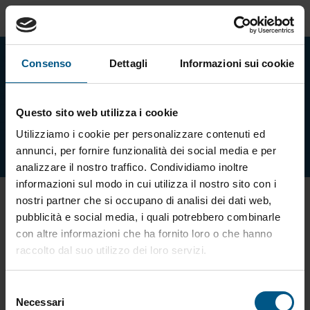
Consenso
Dettagli
Informazioni sui cookie
Prodotti
Questo sito web utilizza i cookie
Tipologie di prodotti
Utilizziamo i cookie per personalizzare contenuti ed
annunci, per fornire funzionalità dei social media e per
analizzare il nostro traffico. Condividiamo inoltre
informazioni sul modo in cui utilizza il nostro sito con i
nostri partner che si occupano di analisi dei dati web,
TIPOLOGIA
pubblicità e social media, i quali potrebbero combinarle
con altre informazioni che ha fornito loro o che hanno
Hai selezionato:
Tubolari
raccolto dal suo utilizzo dei loro servizi.
Tubolari
Selezione
Necessari
del