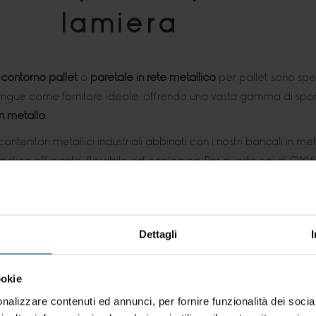
lamiera
r contorno pallet
o
paretale in rete metallico
per pallet sono spe
ingue come fornitore ideale, offrendo una vasta gamma di spond
n metallo
.
i contenitori metallici industriali abbinati con i nostri bancali in
gistica efficiente, flessibile ed ecologica. Per questo noi di O
 rete metallica per pallet
su misura
.
amma di recinti metallici per contorno pallet include chiusure in
di
regolare le altezze in base al contenuto
. Inoltre,
offriamo recin
Dettagli
asformano in pallet bin versatili e velocemente adattabili per sod
 di recinti per contorno pallet fissati sul perimetro trasforma il
ookie
tarsi a qualsiasi situazione in vari settori di utilizzo.
nalizzare contenuti ed annunci, per fornire funzionalità dei socia
e esigenze di recinzione per pallet, per agevolare la movimenta