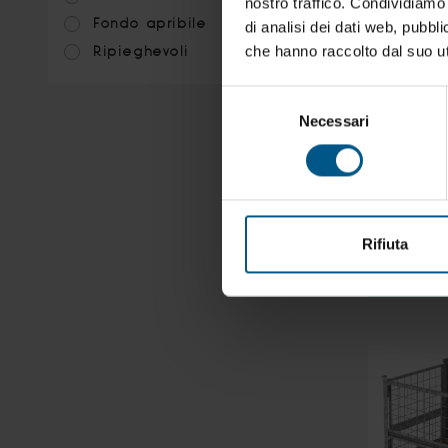
nostro traffico. Condividiamo 
agli espert
Fondo apribile
di analisi dei dati web, pubbl
che hanno raccolto dal suo uti
Ripieghevoli
Selezione
Necessari
del
consenso
Rifiuta
REP.18