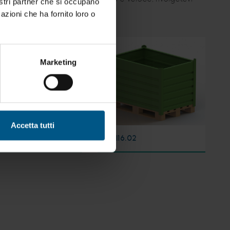
nostri partner che si occupano
azioni che ha fornito loro o
Marketing
Accetta tutti
04
LMI16.02