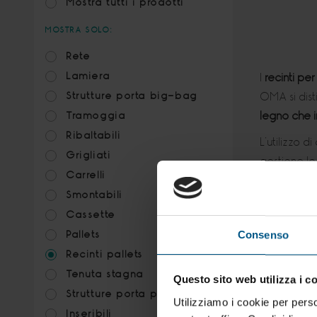
Mostra tutti i prodotti
MOSTRA SOLO:
Rete
Lamiera
I
recinti pe
Strutture porta big-bag
OMA si dist
legno che i
Tramoggia
Ribaltabili
L’utilizzo d
Grigliati
gestione lo
Carrelli
paretali in
Smontabili
La nostra g
Cassette
possibilità 
Pallets
Consenso
legno, si tr
Recinti pallets
Questo tipo
Tenuta stagna
Questo sito web utilizza i c
grado a adat
Strutture porta pallets
Utilizziamo i cookie per perso
Inseribili
Per tutte l