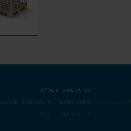
O.M.A. Srl a socio unico
 Lavoro 15 - 38063 Avio (TN)
|
Tel. 0464/684086
|
info@omacontenit
C.F./P.I. : IT 00640060224