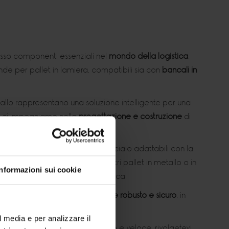
sso componenti essenziali nel
mondo della logistica
.
e per pallet in lamiera, compatibili sia con
bancali in
 metallo rappresentano una soluzione intelligente per una
MA ci impegniamo nella
progettazione e costruzione
di
 lamiera per pallet in legno o acciaio adattabili con la
ti pieghevoli
che, abbinati ai nostri pallet in metallo o in
Informazioni sui cookie
disfare qualsiasi necessità logistica.
 semplice bancale in un
contenitore robusto e sicuro
, in
l media e per analizzare il
zione della merce in modo sicuro e veloce, rivolgetevi