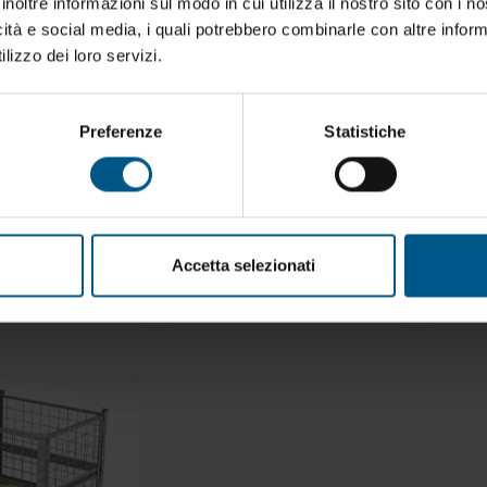
inoltre informazioni sul modo in cui utilizza il nostro sito con i 
i
OMA Srl
.
icità e social media, i quali potrebbero combinarle con altre inform
lizzo dei loro servizi.
Preferenze
Statistiche
Accetta selezionati
REP.09
REP.