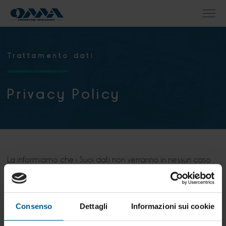
Trattamento dati
Privacy Policy
La informiamo che i Suoi dati non verranno in nessun caso
diffusi in rete o ceduti a terzi, fatti salvi eventuali obblighi di
legge e necessità tecniche legate all'erogazione del
servizio e delle comunicazioni (come ad esempio società
Consenso
Dettagli
Informazioni sui cookie
di invio email o di gestione di database per conto nostro).