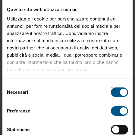
Il titolare del trattamento per O.M.A. srl è il signor Fabrizio
Questo sito web utilizza i cookie
Cristoforetti.
Utilizziamo i cookie per personalizzare contenuti ed
annunci, per fornire funzionalità dei social media e per
analizzare il nostro traffico. Condividiamo inoltre
Il trattamento sarà realizzato con l'ausilio di strumenti
informazioni sul modo in cui utilizza il nostro sito con i
informatici da parte del Titolare e degli operatori da
nostri partner che si occupano di analisi dei dati web,
questo incaricati.
pubblicità e social media, i quali potrebbero combinarle
con altre informazioni che ha fornito loro o che hanno
Il trattamento è finalizzato all'erogazione dei servizi
raccolto dal suo utilizzo dei loro servizi.
richiesti, all'elaborazione di statistiche sull'uso dei servizi
stessi e all'invio di informazioni promozionali (ove questo sia
Selezione
stato specificamente autorizzato), sia in formato digitale
Necessari
del
che cartaceo.
consenso
Preferenze
In qualsiasi momento sarà possibile richiedere
gratuitamente la verifica, la cancellazione, la modifica dei
Statistiche
propri dati, o ricevere l'elenco degli incaricati del