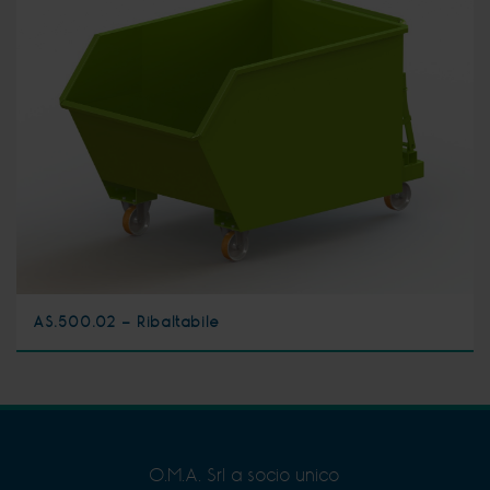
AS.500.02 - Ribaltabile
O.M.A. Srl a socio unico