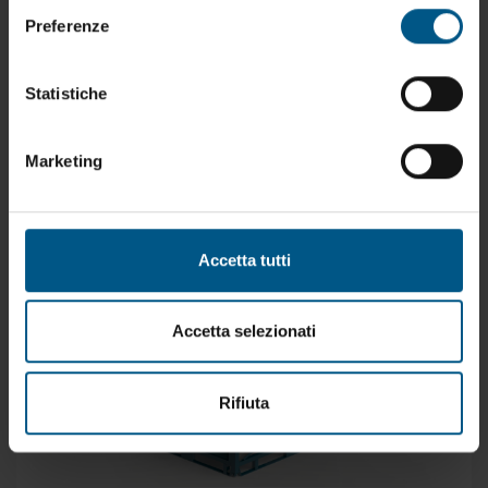
Preferenze
VTR.23.01 - Blocchi refrattar
Statistiche
Marketing
Accetta tutti
Accetta selezionati
Rifiuta