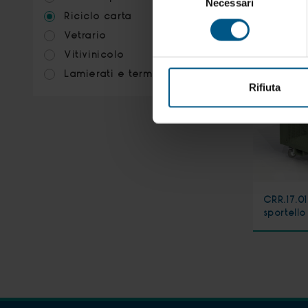
Necessari
del
Riciclo carta
consenso
Vetrario
Vitivinicolo
Lamierati e termoformati
Rifiuta
CRR.17.0
sportello