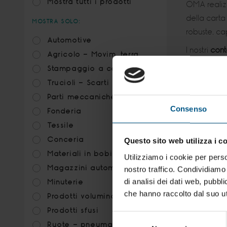
Mostra tutti i prodotti
OMA reali
della carta
MOSTRA SOLO:
robuste, ca
Automotive
I nostri
conte
Agricolo - Movim. terra
operative. I
Stampaggio a caldo
che necessi
Trucioli - Scarti metallici
Leggi tut
Parti meccaniche
Consenso
Fonderia
Tessile
Conceria
Questo sito web utilizza i c
Materiali in bobina
Utilizziamo i cookie per perso
Magazzini automatizzati
nostro traffico. Condividiamo 
di analisi dei dati web, pubbl
Minuterie
che hanno raccolto dal suo uti
Prodotti voluminosi
Prodotti sfusi
RMS70.0
Selezione
Ruote - pneumatici