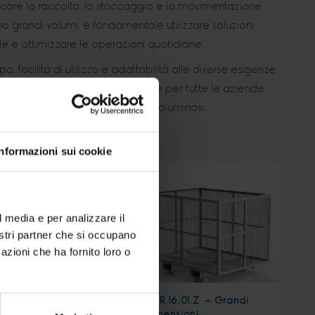
icare la raccolta, lo stoccaggio e la movimentazione
no grandi volumi, è fondamentale utilizzare soluzioni
ale e ottimizzare le operazioni quotidiane.
o, facilità di utilizzo e adattabilità alle diverse esigenze
appresentano una scelta efficace per tutte le aziende
carti di lavorazione e materiali voluminosi.
Informazioni sui cookie
l media e per analizzare il
nostri partner che si occupano
azioni che ha fornito loro o
18.01 - Contenitore
CRR.16.01.Z - Grandi
te
dimensioni