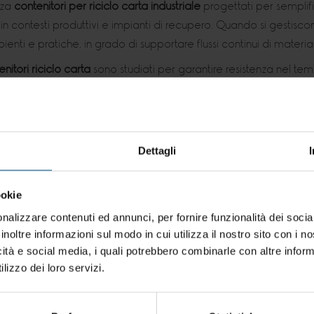
zza
contenitori per riciclo carta industriale
progettati per semplif
 in contesti produttivi e impianti di recupero. Quando si gestisco
pienti e pratiche, in grado di supportare flussi continui di materi
nitori riciclo carta
sono studiati per garantire resistenza nel temp
n particolare, i
contenitori raccolta carta industriale
in metallo r
tano di strutture affidabili per la gestione di carta da macero, s
to
Dettagli
ookie
nalizzare contenuti ed annunci, per fornire funzionalità dei socia
inoltre informazioni sul modo in cui utilizza il nostro sito con i 
icità e social media, i quali potrebbero combinarle con altre inform
lizzo dei loro servizi.
2 - Rete
RIPIE25.01 -
CRR.
Ripieghevole
in re