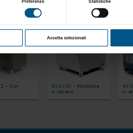
Preferenze
Statistiche
Smontabile
Accetta selezionati
1.Z - Con
AS.CL.02 - Ribaltabile
AS.C
in lamiera
in re