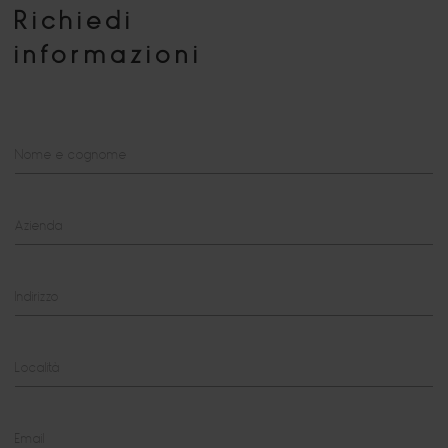
Richiedi
informazioni
Nome e cognome
Azienda
Indirizzo
Località
Email