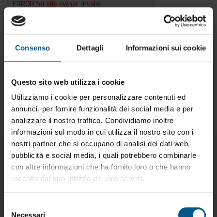
Accetto la
privacy policy
.
Consenso
Dettagli
Informazioni sui cookie
Questo sito web utilizza i cookie
INVIA
Utilizziamo i cookie per personalizzare contenuti ed
annunci, per fornire funzionalità dei social media e per
analizzare il nostro traffico. Condividiamo inoltre
informazioni sul modo in cui utilizza il nostro sito con i
nostri partner che si occupano di analisi dei dati web,
pubblicità e social media, i quali potrebbero combinarle
con altre informazioni che ha fornito loro o che hanno
Prodotti correlati:
raccolto dal suo utilizzo dei loro servizi.
Selezione
Necessari
del