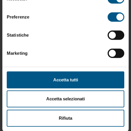
consenso
Preferenze
Statistiche
Marketing
Accetta tutti
Accetta selezionati
SPMT.5
Contenitore realizzato per la lavorazione e
l’invecchiamento di vini e spumanti in bottiglie. Dotato
Rifiuta
divisorio centrale verticale, è adatto alla