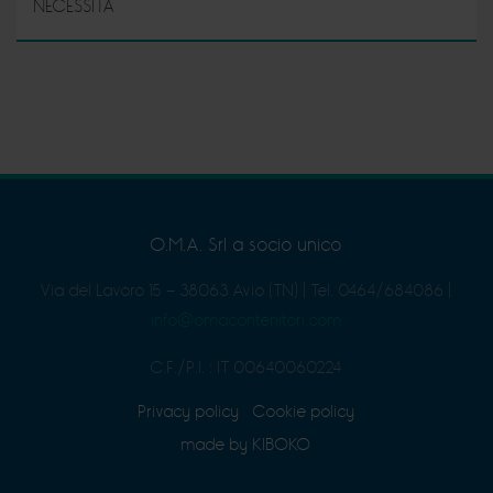
NECESSITA
O.M.A. Srl a socio unico
Via del Lavoro 15 - 38063 Avio (TN)
|
Tel. 0464/684086
|
info@omacontenitori.com
C.F./P.I. : IT 00640060224
Privacy policy
Cookie policy
made by KIBOKO