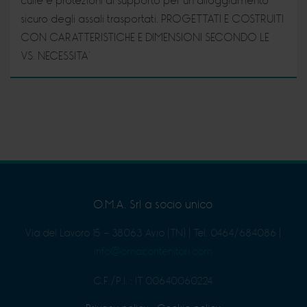
culle e protezioni di supporto per un alloggiamento
sicuro degli assali trasportati. PROGETTATI E COSTRUITI
CON CARATTERISTICHE E DIMENSIONI SECONDO LE
VS. NECESSITA’
O.M.A. Srl a socio unico
Via del Lavoro 15 - 38063 Avio (TN)
|
Tel. 0464/684086
|
info@omacontenitori.com
C.F./P.I. : IT 00640060224