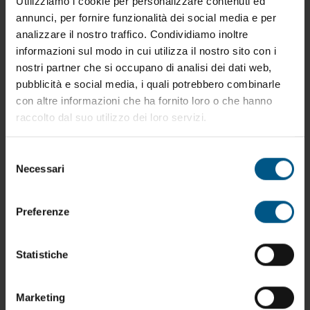
Utilizziamo i cookie per personalizzare contenuti ed
annunci, per fornire funzionalità dei social media e per
analizzare il nostro traffico. Condividiamo inoltre
informazioni sul modo in cui utilizza il nostro sito con i
nostri partner che si occupano di analisi dei dati web,
pubblicità e social media, i quali potrebbero combinarle
con altre informazioni che ha fornito loro o che hanno
raccolto dal suo utilizzo dei loro servizi.
Selezione
Necessari
del
consenso
Preferenze
Statistiche
PM.RI.31.02 - Porta rotoli
Contenitore ripieghevole adatto al deposito e al
trasporto di tubi corrugati di grandi dimensioni.
Marketing