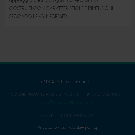
appoggi protetti con gomma. PROGETTATI E
COSTRUITI CON CARATTERISTICHE E DIMENSIONI
SECONDO LE VS. NECESSITA’
O.M.A. Srl a socio unico
Via del Lavoro 15 - 38063 Avio (TN)
|
Tel. 0464/684086
|
info@omacontenitori.com
C.F./P.I. : IT 00640060224
Privacy policy
Cookie policy