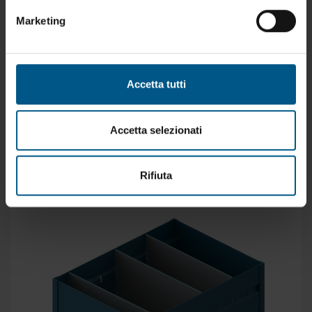
automatizzati. Le maniglie di presa sono integrate
Marketing
nella costruzione stessa della cassetta per evitare
ingombri esterni. La struttura priva di sottosquadri
permette lo svuotamento e la fuoriuscita della
Accetta tutti
minutreria evitando che essa si incastri nella struttura.
PROGETTATI E COSTRUITI CON CARATTERISTICHE E
DIMENSIONI SECONDO LE VS. NECESSITA’
Accetta selezionati
Rifiuta