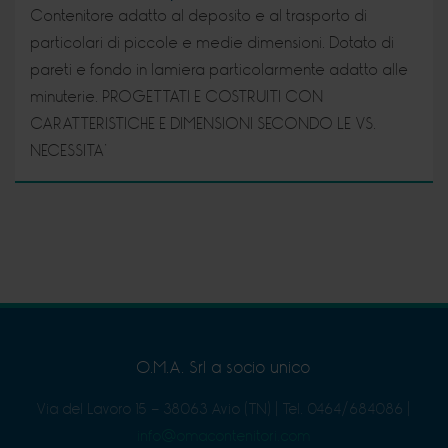
Contenitore adatto al deposito e al trasporto di
particolari di piccole e medie dimensioni. Dotato di
pareti e fondo in lamiera particolarmente adatto alle
minuterie. PROGETTATI E COSTRUITI CON
CARATTERISTICHE E DIMENSIONI SECONDO LE VS.
NECESSITA’
O.M.A. Srl a socio unico
Via del Lavoro 15 - 38063 Avio (TN)
|
Tel. 0464/684086
|
info@omacontenitori.com