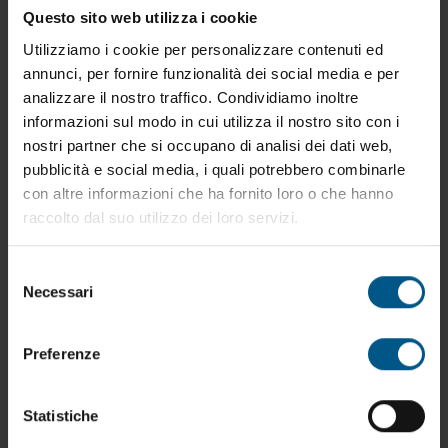
Questo sito web utilizza i cookie
Utilizziamo i cookie per personalizzare contenuti ed
annunci, per fornire funzionalità dei social media e per
analizzare il nostro traffico. Condividiamo inoltre
informazioni sul modo in cui utilizza il nostro sito con i
nostri partner che si occupano di analisi dei dati web,
pubblicità e social media, i quali potrebbero combinarle
con altre informazioni che ha fornito loro o che hanno
raccolto dal suo utilizzo dei loro servizi.
Selezione
Necessari
del
consenso
Preferenze
CS.MG.23 - Minuterie
Cassetta metallica adatta al deposito e alla
Statistiche
movimentazione in magazzini manuali ed