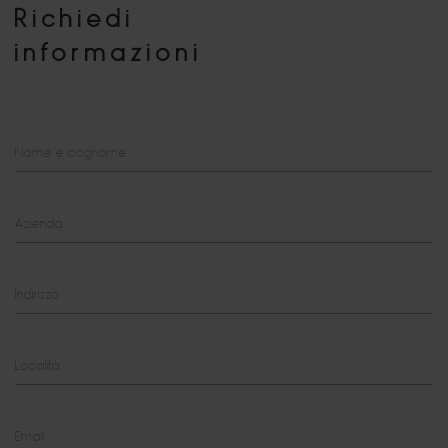
Richiedi
informazioni
Nome e cognome
Azienda
Indirizzo
Località
Email