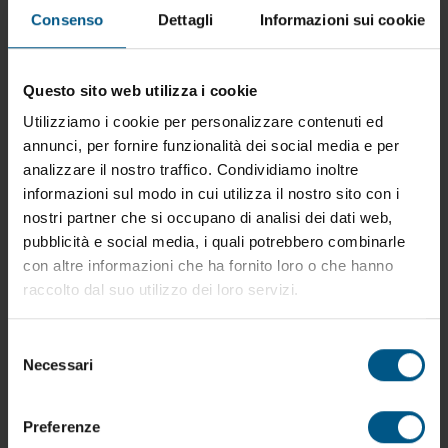
Consenso
Dettagli
Informazioni sui cookie
Questo sito web utilizza i cookie
Utilizziamo i cookie per personalizzare contenuti ed
annunci, per fornire funzionalità dei social media e per
analizzare il nostro traffico. Condividiamo inoltre
informazioni sul modo in cui utilizza il nostro sito con i
nostri partner che si occupano di analisi dei dati web,
pubblicità e social media, i quali potrebbero combinarle
con altre informazioni che ha fornito loro o che hanno
raccolto dal suo utilizzo dei loro servizi.
Selezione
PA.H6- Porta alberi
Necessari
del
Contenitore porta alberi regolabile in funzione della
consenso
lunghezza delle stesse. Completo di appoggi
sagomati in gomma per evitare il danneggiamento
Preferenze