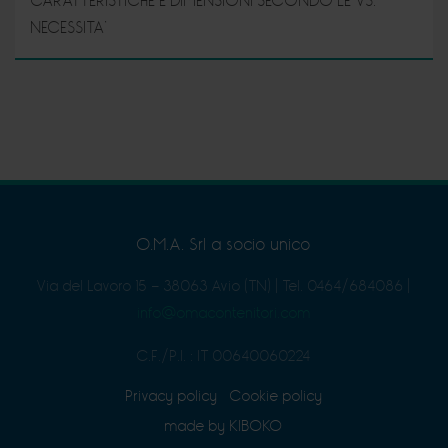
CARATTERISTICHE E DIMENSIONI SECONDO LE VS.
NECESSITA’
O.M.A. Srl a socio unico
Via del Lavoro 15 - 38063 Avio (TN)
|
Tel. 0464/684086
|
info@omacontenitori.com
C.F./P.I. : IT 00640060224
Privacy policy
Cookie policy
made by KIBOKO