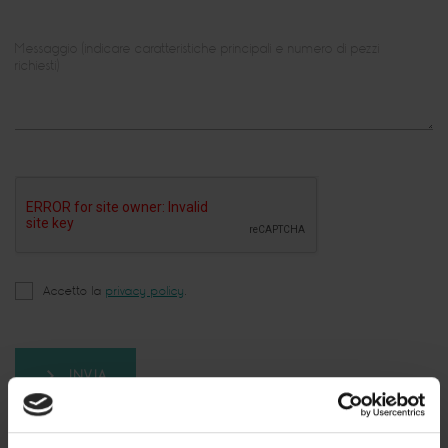
Messaggio (indicare caratteristiche principali e numero di pezzi
richiesti)
Accetto la
privacy policy
.
INVIA