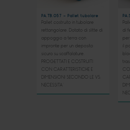
PA.TB.057 - Pallet tubolare
PA.
Pallet costruito in tubolare
Pal
rettangolare. Dotato di slitte di
di f
appoggio a terra con
per
impronte per un deposito
il 
sicuro su scaffalature.
blo
PROGETTATI E COSTRUITI
tra
CON CARATTERISTICHE E
CO
DIMENSIONI SECONDO LE VS.
CAR
NECESSITA’
DIM
NEC