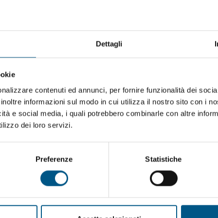
Scegli file
Dettagli
Messaggio (indicare caratteristiche principali e numero di pezzi richies
ookie
nalizzare contenuti ed annunci, per fornire funzionalità dei socia
inoltre informazioni sul modo in cui utilizza il nostro sito con i 
icità e social media, i quali potrebbero combinarle con altre inform
lizzo dei loro servizi.
Preferenze
Statistiche
Accetto la
privacy policy
.