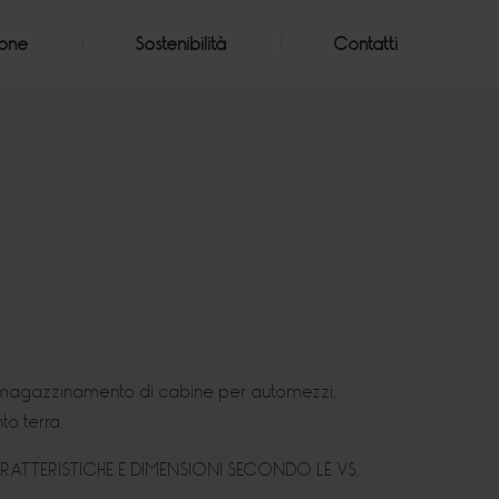
ione
Sostenibilità
Contatti
’ immagazzinamento di cabine per automezzi,
o terra.
ATTERISTICHE E DIMENSIONI SECONDO LE VS.