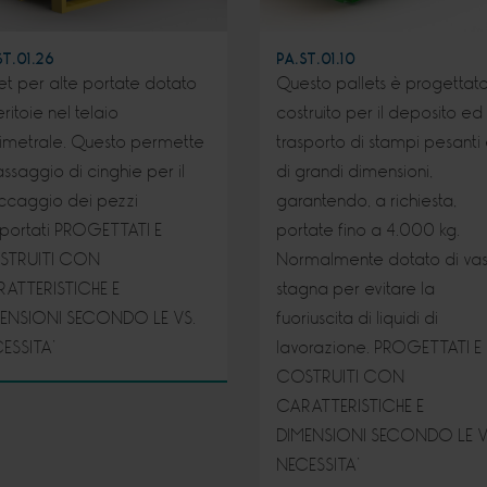
ST.01.26
PA.ST.01.10
let per alte portate dotato
Questo pallets è progettat
eritoie nel telaio
costruito per il deposito ed 
imetrale. Questo permette
trasporto di stampi pesanti
passaggio di cinghie per il
di grandi dimensioni,
ccaggio dei pezzi
garantendo, a richiesta,
sportati PROGETTATI E
portate fino a 4.000 kg.
STRUITI CON
Normalmente dotato di va
ATTERISTICHE E
stagna per evitare la
ENSIONI SECONDO LE VS.
fuoriuscita di liquidi di
ESSITA’
lavorazione. PROGETTATI E
COSTRUITI CON
CARATTERISTICHE E
DIMENSIONI SECONDO LE V
NECESSITA’