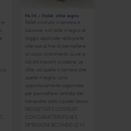
PA.114 - Pallet slitte legno
o e
Pallet costruito in lamiera e
il
tubolare, con slitte in legno di
 e
faggio applicate nella parte
inferiore al fine di permettere
un sicuro scorrimento su vie a
rulli ed impianti a catene. Le
sca
slitte, sia quelle in lamiera che
quelle in legno, sono
opportunamente sagomate
per permettere l’entrata del
transpallet sotto il pallet stesso.
PROGETTATI E COSTRUITI
S.
CON CARATTERISTICHE E
DIMENSIONI SECONDO LE VS.