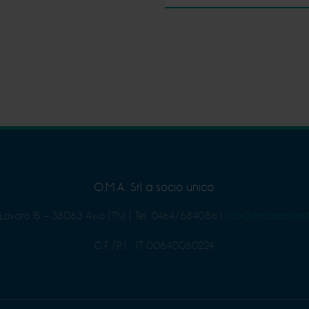
O.M.A. Srl a socio unico
 Lavoro 15 - 38063 Avio (TN)
|
Tel. 0464/684086
|
info@omacontenit
C.F./P.I. : IT 00640060224